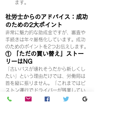
ます。
社労士からのアドバイス：成功
のための2大ポイント
非常に魅力的な助成金ですが、審査や
手続きは年々厳格化しています。成功
のためのポイントを2つお伝えします。
① 「ただの買い替え」ストー
リーはNG
「古いバスが壊れそうだから新しくし
たい」という理由だけでは、労働局は
首を縦に振りません。「これまではピ
ストン運行でドライバーが残業してい
たが、11人以上の大型車両にすること
で運行回数を減らし、
月間の残業時間
を〇時間削減する
」といった、『働き
方改革との因果関係』を書類上でロジ
カルに説明する必要があります。