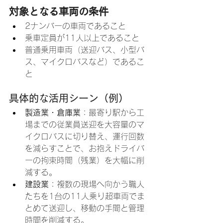
対象となる車両の条件
2ナンバーの車両であること
乗車定員が11人以上であること
普通乗用車両（送迎バス、小型バ
ス、マイクロバスなど）であるこ
と
具体的な活用シーン（例）
製造業・倉庫業
：最寄り駅から工
場までの従業員送迎を大容量のマ
イクロバスに切り替え、運行回数
を減らすことで、お抱えドライバ
ーの拘束時間（残業）を大幅に削
減する。
建設業
：複数の現場へ向かう職人
たちを1台の11人乗り超車両でま
とめて送迎し、移動の手間と管理
時間を削減する。