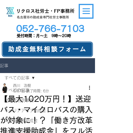
リクロス社労士・FP事務所
​名古屋市の助成金専門社労士事務所
052-766-7103
​受付時間：月～土 9時～20時
助成金無料相談フォーム
記事
すべての記事
西川 浩樹
すべての記事
6月7日
読了時間: 6分
【最大1020万円！】送迎
助成金活用事例
バス・マイクロバスの購入
キャリアアップ助成金
が対象に！？「働き方改革
両立支援等助成金
推進支援助成金」をフル活
人材開発支援助成金