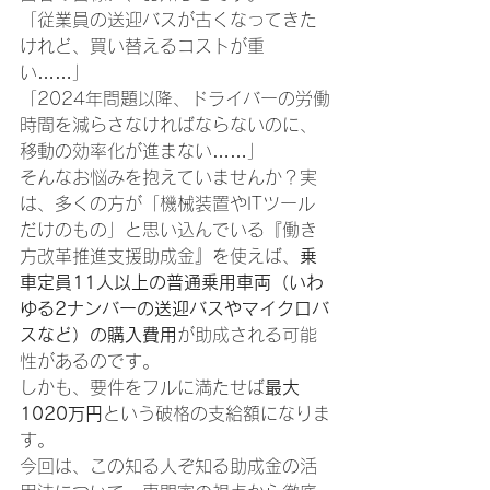
「従業員の送迎バスが古くなってきた
けれど、買い替えるコストが重
い……」
「2024年問題以降、ドライバーの労働
時間を減らさなければならないのに、
移動の効率化が進まない……」
そんなお悩みを抱えていませんか？実
は、多くの方が「機械装置やITツール
だけのもの」と思い込んでいる『働き
方改革推進支援助成金』を使えば、
乗
車定員11人以上の普通乗用車両（いわ
ゆる2ナンバーの送迎バスやマイクロバ
スなど）の購入費用
が助成される可能
性があるのです。
しかも、要件をフルに満たせば
最大
1020万円
という破格の支給額になりま
す。
今回は、この知る人ぞ知る助成金の活