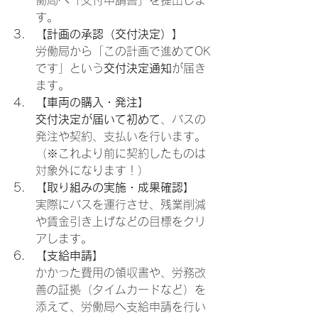
働局へ「交付申請書」を提出しま
す。
【計画の承認（交付決定）】
労働局から「この計画で進めてOK
です」という
交付決定通知
が届き
ます。
【車両の購入・発注】
交付決定が届いて初めて
、バスの
発注や契約、支払いを行います。
（※これより前に契約したものは
対象外になります！）
【取り組みの実施・成果確認】
実際にバスを運行させ、残業削減
や賃金引き上げなどの目標をクリ
アします。
【支給申請】
かかった費用の領収書や、労務改
善の証拠（タイムカードなど）を
添えて、労働局へ支給申請を行い