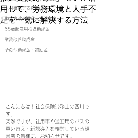
用して、労務環境と人手不
人材確保等支援助成金
足を一気に解決する方法
働き方改革推進支援助成金
65歳超雇用推進助成金
業務改善助成金
その他助成金・補助金
こんにちは！社会保険労務士の西川で
す。
突然ですが、社用車や送迎用のバスの
買い替え・新規導入を検討している経
営者の皆様に、お知らせです。