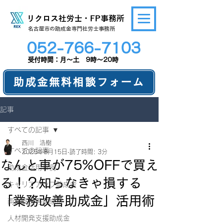
リクロス社労士・FP事務所
​名古屋市の助成金専門社労士事務所
052-766-7103
​受付時間：月～土 9時～20時
助成金無料相談フォーム
記事
すべての記事
西川 浩樹
すべての記事
2025年8月15日
読了時間: 3分
なんと車が75%OFFで買え
助成金活用事例
る！？知らなきゃ損する
キャリアアップ助成金
「業務改善助成金」活用術
両立支援等助成金
人材開発支援助成金