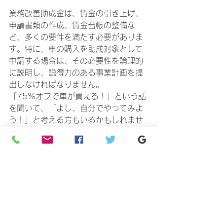
業務改善助成金は、賃金の引き上げ、
申請書類の作成、賃金台帳の整備な
ど、多くの要件を満たす必要がありま
す。特に、車の購入を助成対象として
申請する場合は、その必要性を論理的
に説明し、説得力のある事業計画を提
出しなければなりません。
「75%オフで車が買える！」という話
を聞いて、「よし、自分でやってみよ
う！」と考える方もいるかもしれませ
んが、手続きが複雑で途中で挫折して
しまうケースも少なくありません。
私たち社会保険労務士は、助成金のプ
ロフェッショナルです。
御社の状況を丁寧にヒアリングし、最
適な助成金プランをご提案します。申
請書の作成から、交付後の手続きま
で、すべてサポートさせていただきま