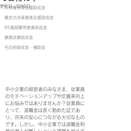
更新日：
5月6日
人材確保等支援助成金
働き方改革推進支援助成金
65歳超雇用推進助成金
業務改善助成金
その他助成金・補助金
中小企業の経営者のみなさま、従業員
のモチベーションアップや定着率向上
にお悩みではありませんか？従業員に
とって、退職金は長く勤めた証であ
り、将来の安心につながる大切なもの
です。しかし、中小企業では退職金制