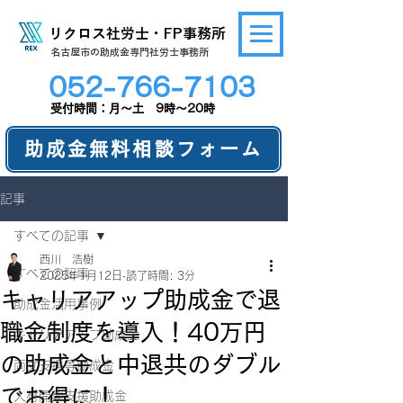
リクロス社労士・FP事務所
​名古屋市の助成金専門社労士事務所
052-766-7103
​受付時間：月～土 9時～20時
助成金無料相談フォーム
記事
すべての記事
西川 浩樹
すべての記事
2025年1月12日
読了時間: 3分
キャリアアップ助成金で退
助成金活用事例
職金制度を導入！40万円
キャリアアップ助成金
の助成金と中退共のダブル
両立支援等助成金
でお得に！
人材開発支援助成金