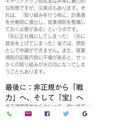
キャリアアップ助成金は非常に魅力的
な制度ですが、注意点もあります。そ
れは、「取り組みを行う前に、計画書
を労働局に提出し、就業規則を整備し
ておく必要がある」という点です。
「先に正社員にしてしまった」「先に
賃金を上げてしまった」後では、原則
として申請ができません。また、就業
規則の記載内容に不備があると、せっ
かくの取り組みが水の泡になってしま
うこともあります。
最後に：非正規から「戦
力」へ、そして「宝」へ
非正規雇用だからといって、使い捨て
のような雇用を続ける時代は終わりま
した。彼らをどう育て、どう処遇し、
いかにして「会社のファン」になって