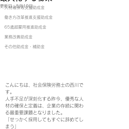
更新日：
5月19日
人材確保等支援助成金
働き方改革推進支援助成金
65歳超雇用推進助成金
業務改善助成金
その他助成金・補助金
こんにちは、社会保険労務士の西川で
す。
人手不足が深刻化する昨今、優秀な人
材の確保と定着は、企業の存続に関わ
る最重要課題となりました。
「せっかく採用してもすぐに辞めてし
まう」