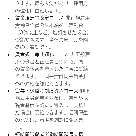
きます。最も人気があり、採用力
の強化に直結します。
賃金規定等改定コース
 非正規雇用
労働者全員の基本給を一定割合
（3％以上など）増額させた場合に
受給できます。全体の底上げを図
るのに有効です。
賃金規定等共通化コース
 非正規雇
用労働者と正社員との間で、同一
の賃金体系を導入した場合に受給
できます。「同一労働同一賃金」
への対応を強化できます。
賞与・退職金制度導入コース
 非正
規雇用労働者を対象に、賞与や退
職金制度を新たに導入し、支給し
た場合に受給できます。福利厚生
の充実は定着率を劇的に変えま
す。
短時間労働者労働時間延長支援コ