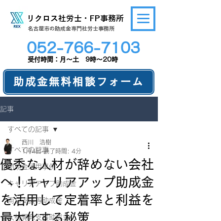
リクロス社労士・FP事務所
​名古屋市の助成金専門社労士事務所
052-766-7103
​受付時間：月～土 9時～20時
助成金無料相談フォーム
記事
すべての記事
西川 浩樹
すべての記事
1月4日
読了時間: 4分
優秀な人材が辞めない会社
助成金活用事例
へ！キャリアアップ助成金
キャリアアップ助成金
を活用して定着率と利益を
両立支援等助成金
最大化する秘策
人材開発支援助成金