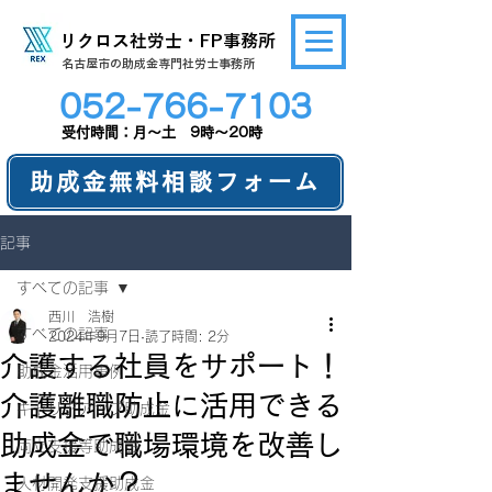
リクロス社労士・FP事務所
​名古屋市の助成金専門社労士事務所
052-766-7103
​受付時間：月～土 9時～20時
助成金無料相談フォーム
記事
すべての記事
西川 浩樹
すべての記事
2024年9月7日
読了時間: 2分
介護する社員をサポート！
助成金活用事例
介護離職防止に活用できる
キャリアアップ助成金
助成金で職場環境を改善し
両立支援等助成金
ませんか？
人材開発支援助成金