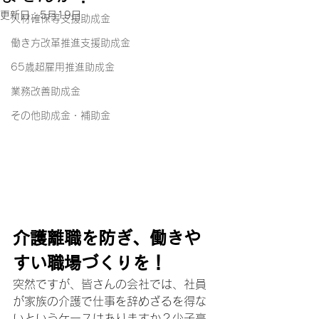
更新日：
5月19日
人材確保等支援助成金
働き方改革推進支援助成金
65歳超雇用推進助成金
業務改善助成金
その他助成金・補助金
介護離職を防ぎ、働きや
すい職場づくりを！
突然ですが、皆さんの会社では、社員
が家族の介護で仕事を辞めざるを得な
いというケースはありますか？少子高