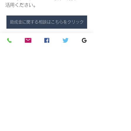
活用ください。
助成金に関する相談はこちらをクリック
助成金
名古屋
愛知
両立支援等助成金
介護休業
介護離職防止
介護休暇
両立支援等助成金
すべて表示
最新記事