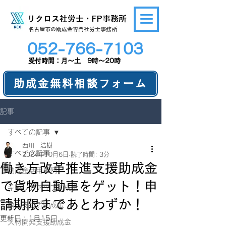
リクロス社労士・FP事務所
​名古屋市の助成金専門社労士事務所
052-766-7103
​受付時間：月～土 9時～20時
助成金無料相談フォーム
記事
すべての記事
西川 浩樹
すべての記事
2024年10月6日
読了時間: 3分
働き方改革推進支援助成金
助成金活用事例
で貨物自動車をゲット！申
キャリアアップ助成金
請期限まであとわずか！
両立支援等助成金
更新日：
1月15日
人材開発支援助成金