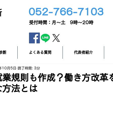
052-766-7103
所
​受付時間：月～土 9時～20時
診断
よくある質問
代表者紹介
年10月5日
読了時間: 3分
就業規則も作成？働き方改革
な方法とは