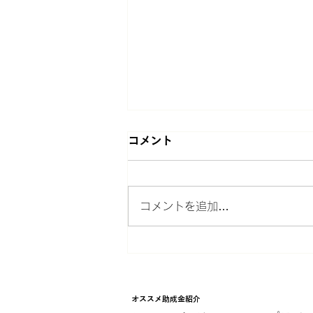
コメント
コメントを追加…
2026年最低賃金全国平均
1,176円時代へ。人件費増を
オススメ助成金紹介
乗り切る「助成金トリプル活