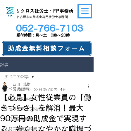
リクロス社労士・FP事務所
​名古屋市の助成金専門社労士事務所
052-766-7103
​受付時間：月～土 9時～20時
助成金無料相談フォーム
記事
すべての記事
西川 浩樹
すべての記事
2025年10月23日
読了時間: 4分
【必見】女性従業員の「働
助成金活用事例
きづらさ」を解消！最大
キャリアアップ助成金
90万円の助成金で実現す
両立支援等助成金
る、強くしなやかな職場づ
人材開発支援助成金