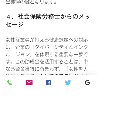
金獲得の鍵となります。
４．社会保険労務士からのメッ
セージ
女性従業員が抱える健康課題への対応
は、企業の「ダイバーシティ＆インク
ルージョン」を体現する重要な一歩で
す。この助成金を活用することは、単
なる資金獲得に留まらず、「女性を大
切にする企業」
としてのブランドイメ
ージ向上、そして
「優秀な人材が定着
する強い組織」への変革をもたらしま
す。
当事務所では、この複雑な助成金申請
手続きはもちろん、貴社に最適な制度
設計、就業規則の改定、そして実際に
制度が活用されるための職場環境整備
まで、トータルでサポートいたしま