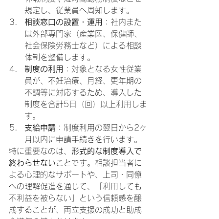
規定し、従業員へ周知します。
相談窓口の設置・運用
：社内また
は外部専門家（産業医、保健師、
社会保険労務士など）による相談
体制を整備します。
制度の利用
：対象となる女性従業
員が、不妊治療、月経、更年期の
不調等に対応するため、導入した
制度を合計5日（回）以上利用しま
す。
支給申請
：制度利用の翌日から2ヶ
月以内に申請手続きを行います。
特に重要なのは、
形式的な制度導入で
終わらせない
ことです。相談担当者に
よる心理的なサポートや、上司・同僚
への理解促進を通じて、「利用しても
不利益を被らない」という信頼感を醸
成することが、両立支援の成功と助成