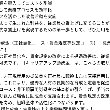
備を導入してコストを削減
入して業務プロセスを効率化
アを活かした改善活動を実施
よって生まれた利益を、従業員の賃上げに充てることが
的な賃上げを実現するための第一歩として、ぜひ活用を
プ助成金（正社員化コース・賃金規定等改定コース）：従
に！
の正社員化や、賃金規定の改定による処遇改善は、従業
可欠です。「キャリアアップ助成金」は、これらの取り
：非正規雇用の従業員を正社員に転換または直接雇用し
。これにより、優秀な人材の長期的な育成と定着を促進
コース
：非正規雇用労働者の基本給の引き上げ、手当の
り組んだ場合に助成金が支給されます。賃金規定の改定
を高め、組織全体の活性化につながります。
進支援助成金：生産性向上と労働時間短縮を両立！