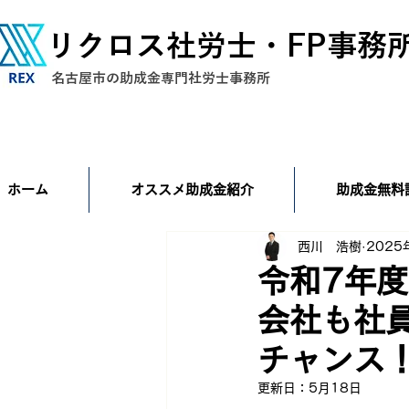
リクロス社労士・FP事務
​名古屋市の助成金専門社労士事務所
ホーム
オススメ助成金紹介
助成金無料
西川 浩樹
2025
令和7年
会社も社
チャンス
更新日：
5月18日